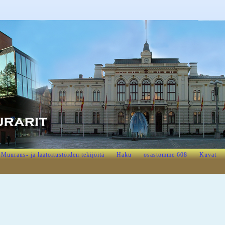
Muuraus- ja laatoitustöiden tekijöitä
Haku
osastomme 608
Kuvat