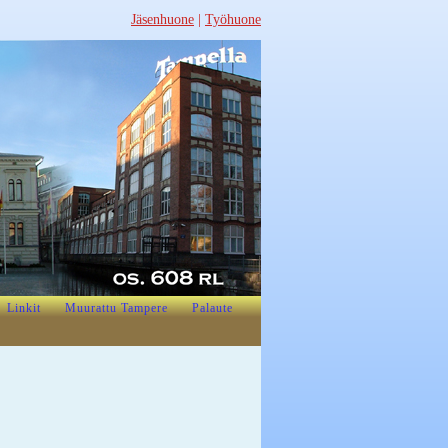
Jäsenhuone
|
Työhuone
Linkit
Muurattu Tampere
Palaute